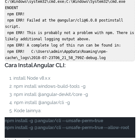
C:\Windows\system32\cmd.exe;C:\Windows\System32\cmd.exe 
ENOENT  

 npm ERR!  

 npm ERR! Failed at the @angular/cli@6.0.8 postinstall 
script.  

 npm ERR! This is probably not a problem with npm. There is 
likely additional logging output above.  

 npm ERR! A complete log of this run can be found in:  

 npm ERR!   C:\Users\admin\AppData\Roaming\npm-
cache\_logs\2018-07-23T06_21_58_799Z-debug.log  
Cara Instal Angular CLI:
install Node v8.x.x
npm install windows-build-tools -g
npm install @angular-devkit/core -g
npm install @angular/cli -g
Kode lainnya:
npm install -g @angular/cli --unsafe-perm=true

npm install -g @angular/cli --unsafe-perm=true --allow-root