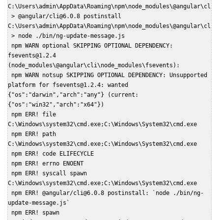
C:\Users\admin\AppData\Roaming\npm\node_modules\@angular\cli\bin
 > @angular/cli@6.0.8 postinstall 
C:\Users\admin\AppData\Roaming\npm\node_modules\@angular\cli  

 > node ./bin/ng-update-message.js  

 npm WARN optional SKIPPING OPTIONAL DEPENDENCY: 
fsevents@1.2.4 
(node_modules\@angular\cli\node_modules\fsevents):  

 npm WARN notsup SKIPPING OPTIONAL DEPENDENCY: Unsupported 
platform for fsevents@1.2.4: wanted 
{"os":"darwin","arch":"any"} (current: 
{"os":"win32","arch":"x64"})  

 npm ERR! file 
C:\Windows\system32\cmd.exe;C:\Windows\System32\cmd.exe  

 npm ERR! path 
C:\Windows\system32\cmd.exe;C:\Windows\System32\cmd.exe  

 npm ERR! code ELIFECYCLE  

 npm ERR! errno ENOENT  

 npm ERR! syscall spawn 
C:\Windows\system32\cmd.exe;C:\Windows\System32\cmd.exe  

 npm ERR! @angular/cli@6.0.8 postinstall: `node ./bin/ng-
update-message.js`  

 npm ERR! spawn 