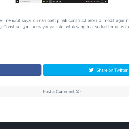
 menurut saya, cuman oleh pihak construct lebih di modif agar m
3, Construct 3 ini berbayar ya kalo untuk yang trial sedikit terbatas fu
Share on Twitter
Post a Comment (0)