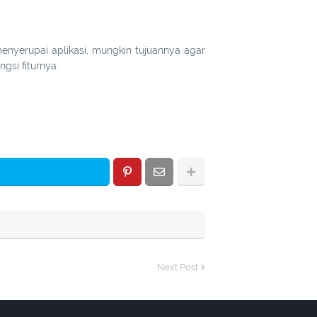
enyerupai aplikasi, mungkin tujuannya agar
ngsi fiturnya.
Next Post