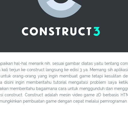
paikan hal-hal menarik nih, sesuai gambar diatas yaitu tentang con
li terjun ke construct langsung ke edisi 3 ya. Memang sih aplikasi 
untuk orang-orang yang ingin membuat game tetapi kesulitan denga
a disini ingin memberitahu tutorial mengatasi problem saya ket
kan memberitahu bagaimana cara untuk menggunduh dan menggunaka
asi construct. Construct adalah mesin video game 2D berbasis HT
emungkinkan pembuatan game dengan cepat melalui pemrograman v